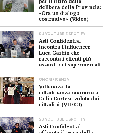
per il ritiro della
delibera della Provincia:
«Ora un dialogo
costruttivo» (Video)
SU YOUTUBE E SPOTIFY
Asti Confidential
incontra l'influencer
Luca Garbin che
racconta i clienti più
assurdi dei supermercati
ONORIFICENZA
Villanova, la
cittadinanza onoraria a
Delia Cortese voluta dai
cittadini (VIDEO)
SU YOUTUBE E SPOTIFY
Asti Confidential
affronta il tema della