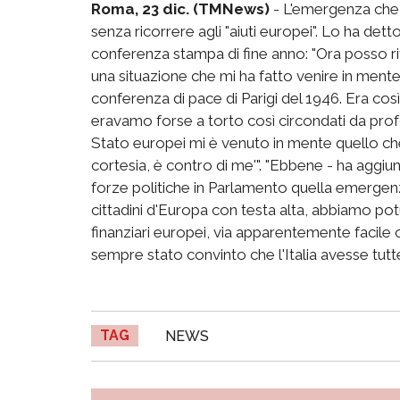
Roma, 23 dic. (TMNews)
- L'emergenza che l
senza ricorrere agli "aiuti europei". Lo ha dett
conferenza stampa di fine anno: "Ora posso r
una situazione che mi ha fatto venire in mente
conferenza di pace di Parigi del 1946. Era così
eravamo forse a torto così circondati da profon
Stato europei mi è venuto in mente quello che
cortesia, è contro di me'". "Ebbene - ha aggiu
forze politiche in Parlamento quella emergenza
cittadini d'Europa con testa alta, abbiamo potu
finanziari europei, via apparentemente facile
sempre stato convinto che l'Italia avesse tutte
TAG
NEWS