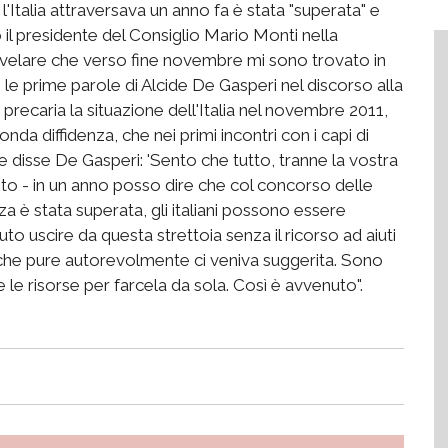
'Italia attraversava un anno fa è stata "superata" e
o il presidente del Consiglio Mario Monti nella
ivelare che verso fine novembre mi sono trovato in
 le prime parole di Alcide De Gasperi nel discorso alla
 precaria la situazione dell'Italia nel novembre 2011,
da diffidenza, che nei primi incontri con i capi di
 disse De Gasperi: 'Sento che tutto, tranne la vostra
nto - in un anno posso dire che col concorso delle
 è stata superata, gli italiani possono essere
to uscire da questa strettoia senza il ricorso ad aiuti
 che pure autorevolmente ci veniva suggerita. Sono
 le risorse per farcela da sola. Così è avvenuto".