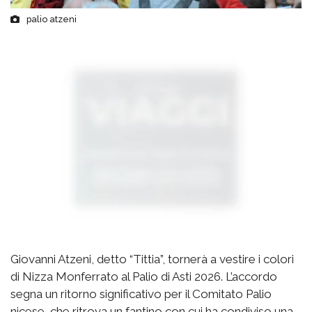
palio atzeni
Giovanni Atzeni, detto “Tittia”, tornerà a vestire i colori
di Nizza Monferrato al Palio di Asti 2026. L’accordo
segna un ritorno significativo per il Comitato Palio
nicese, che ritrova un fantino con cui ha condiviso una