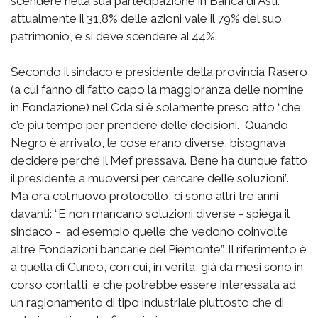
scendere nella sua partecipazione in Banca di Asti:
attualmente il 31,8% delle azioni vale il 79% del suo
patrimonio, e si deve scendere al 44%.
Secondo il sindaco e presidente della provincia Rasero
(a cui fanno di fatto capo la maggioranza delle nomine
in Fondazione) nel Cda si è solamente preso atto “che
c’è più tempo per prendere delle decisioni. Quando
Negro è arrivato, le cose erano diverse, bisognava
decidere perché il Mef pressava. Bene ha dunque fatto
il presidente a muoversi per cercare delle soluzioni”.
Ma ora col nuovo protocollo, ci sono altri tre anni
davanti: “E non mancano soluzioni diverse - spiega il
sindaco - ad esempio quelle che vedono coinvolte
altre Fondazioni bancarie del Piemonte”. Il riferimento è
a quella di Cuneo, con cui, in verità, già da mesi sono in
corso contatti, e che potrebbe essere interessata ad
un ragionamento di tipo industriale piuttosto che di