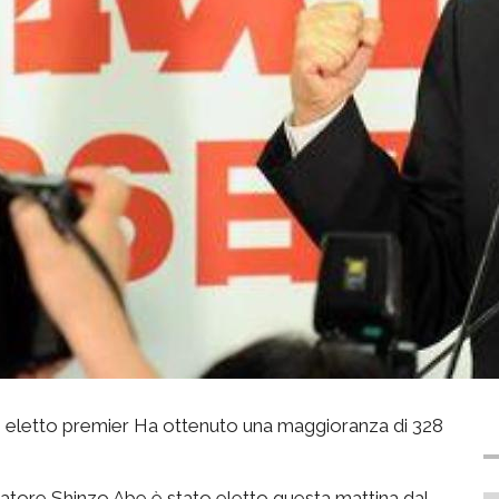
 eletto premier Ha ottenuto una maggioranza di 328
vatore Shinzo Abe è stato eletto questa mattina dal