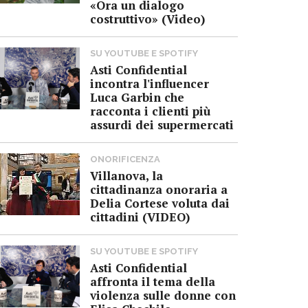
«Ora un dialogo
costruttivo» (Video)
SU YOUTUBE E SPOTIFY
Asti Confidential
incontra l'influencer
Luca Garbin che
racconta i clienti più
assurdi dei supermercati
ONORIFICENZA
Villanova, la
cittadinanza onoraria a
Delia Cortese voluta dai
cittadini (VIDEO)
SU YOUTUBE E SPOTIFY
Asti Confidential
affronta il tema della
violenza sulle donne con