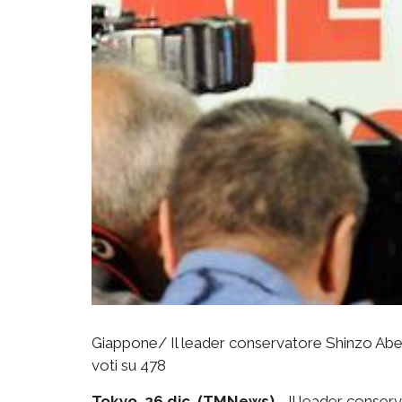
Giappone/ Il leader conservatore Shinzo Abe
voti su 478
Tokyo, 26 dic. (TMNews)
- Il leader conser