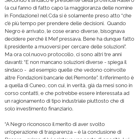
Secondo il sindaco e presidente della provincia Rasero
(a cui fanno di fatto capo la maggioranza delle nomine
in Fondazione) nel Cda si è solamente preso atto “che
c’è più tempo per prendere delle decisioni. Quando
Negro è arrivato, le cose erano diverse, bisognava
decidere perché il Mef pressava. Bene ha dunque fatto
il presidente a muoversi per cercare delle soluzioni”.
Ma ora col nuovo protocollo, ci sono altri tre anni
davanti: “E non mancano soluzioni diverse - spiega il
sindaco - ad esempio quelle che vedono coinvolte
altre Fondazioni bancarie del Piemonte”. Il riferimento è
a quella di Cuneo, con cui, in verità, già da mesi sono in
corso contatti, e che potrebbe essere interessata ad
un ragionamento di tipo industriale piuttosto che di
solo investimento finanziario.
“A Negro riconosco il merito di aver svolto
un’operazione di trasparenza – è la conclusione di