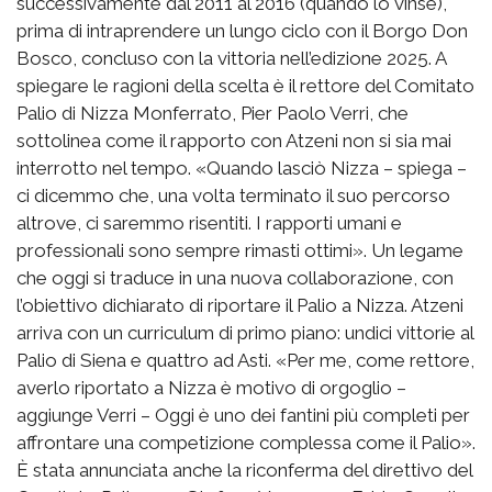
successivamente dal 2011 al 2016 (quando lo vinse),
prima di intraprendere un lungo ciclo con il Borgo Don
Bosco, concluso con la vittoria nell’edizione 2025. A
spiegare le ragioni della scelta è il rettore del Comitato
Palio di Nizza Monferrato, Pier Paolo Verri, che
sottolinea come il rapporto con Atzeni non si sia mai
interrotto nel tempo. «Quando lasciò Nizza – spiega –
ci dicemmo che, una volta terminato il suo percorso
altrove, ci saremmo risentiti. I rapporti umani e
professionali sono sempre rimasti ottimi». Un legame
che oggi si traduce in una nuova collaborazione, con
l’obiettivo dichiarato di riportare il Palio a Nizza. Atzeni
arriva con un curriculum di primo piano: undici vittorie al
Palio di Siena e quattro ad Asti. «Per me, come rettore,
averlo riportato a Nizza è motivo di orgoglio –
aggiunge Verri – Oggi è uno dei fantini più completi per
affrontare una competizione complessa come il Palio».
È stata annunciata anche la riconferma del direttivo del