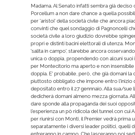
Madama. Al Senato infatti sembra già deciso che
Porcellum a non dare chance a quella possibilità 
per 'aristoi' della società civile che ancora p
convinti che quel sondaggio di Pagnoncelli che a
società civile a loro giudizio dovrebbe spinge
propri e distinti bacini elettorali di utenza. M
'salita in campo', starebbe ancora osservando il
unica o doppia, propendendo con alcuni suoi in
per Montecitorio ma aperto e non insensibile a
doppia. E' probabile, però, che già domani la 
piuttosto obbligato che impone entro l'inizio 
depositato entro il 27 gennnaio. Alla sua/sue 
dedicherà domani almeno mezza giornata. All'or
dare sponde alla propaganda dei suoi opposit
l'esperienza un pò ridicola del tunnel con cui 
per riunirsi con Monti, il Premier vedrà prim
separatamente i diversi leader politici, quelli d
entreranno in campo. Che lasceranno poi seduti