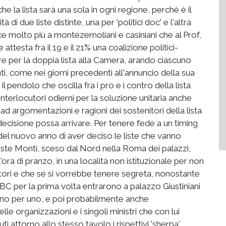
 la lista sarà una sola in ogni regione, perchè è il
di due liste distinte, una per 'politici doc' e l'altra
iace molto più a montezemoliani e casiniani che al Prof,
ttesta fra il 19 e il 21% una coalizione politici-
re per la doppia lista alla Camera, arando ciascuno
onti, come nei giorni precedenti all'annuncio della sua
 pendolo che oscilla fra i pro e i contro della lista
terlocutori odierni per la soluzione unitaria anche
d argomentazioni e ragioni dei sostenitori della lista
decisione possa arrivare. Per tenere fede a un timing
del nuovo anno di aver deciso le liste che vanno
liste Monti, sceso dal Nord nella Roma dei palazzi,
a di pranzo, in una località non istituzionale per non
ori e che se si vorrebbe tenere segreta, nonostante
ABC per la prima volta entrarono a palazzo Giustiniani
a uno per uno, e poi probabilmente anche
elle organizzazioni e i singoli ministri che con lui
 attorno allo stesso tavolo i rispettivi 'sherpa'