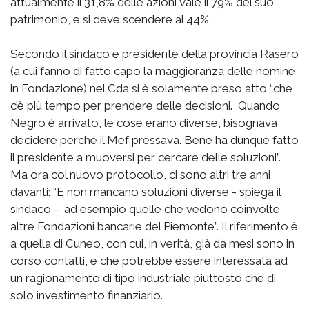
attualmente il 31,8% delle azioni vale il 79% del suo
patrimonio, e si deve scendere al 44%.
Secondo il sindaco e presidente della provincia Rasero
(a cui fanno di fatto capo la maggioranza delle nomine
in Fondazione) nel Cda si è solamente preso atto “che
c’è più tempo per prendere delle decisioni. Quando
Negro è arrivato, le cose erano diverse, bisognava
decidere perché il Mef pressava. Bene ha dunque fatto
il presidente a muoversi per cercare delle soluzioni”.
Ma ora col nuovo protocollo, ci sono altri tre anni
davanti: “E non mancano soluzioni diverse - spiega il
sindaco - ad esempio quelle che vedono coinvolte
altre Fondazioni bancarie del Piemonte”. Il riferimento è
a quella di Cuneo, con cui, in verità, già da mesi sono in
corso contatti, e che potrebbe essere interessata ad
un ragionamento di tipo industriale piuttosto che di
solo investimento finanziario.