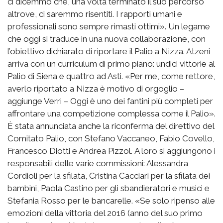
ci dicemmo che, una volta terminato il suo percorso
altrove, ci saremmo risentiti. I rapporti umani e
professionali sono sempre rimasti ottimi». Un legame
che oggi si traduce in una nuova collaborazione, con
l’obiettivo dichiarato di riportare il Palio a Nizza. Atzeni
arriva con un curriculum di primo piano: undici vittorie al
Palio di Siena e quattro ad Asti. «Per me, come rettore,
averlo riportato a Nizza è motivo di orgoglio –
aggiunge Verri – Oggi è uno dei fantini più completi per
affrontare una competizione complessa come il Palio».
È stata annunciata anche la riconferma del direttivo del
Comitato Palio, con Stefano Vaccaneo, Fabio Covello,
Francesco Diotti e Andrea Pizzol. A loro si aggiungono i
responsabili delle varie commissioni: Alessandra
Cordioli per la sfilata, Cristina Cacciari per la sfilata dei
bambini, Paola Castino per gli sbandieratori e musici e
Stefania Rosso per le bancarelle. «Se solo ripenso alle
emozioni della vittoria del 2016 (anno del suo primo