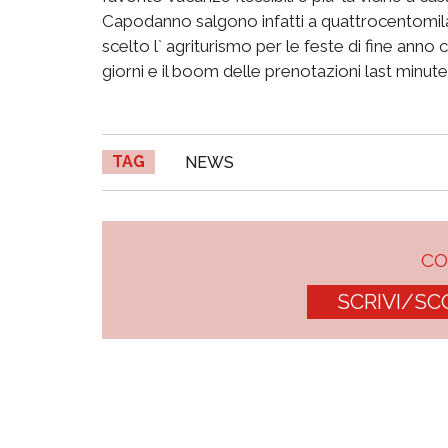
Capodanno salgono infatti a quattrocentomila i
scelto l` agriturismo per le feste di fine an
giorni e il boom delle prenotazioni last minute
TAG
NEWS
C
SCRIVI/SC