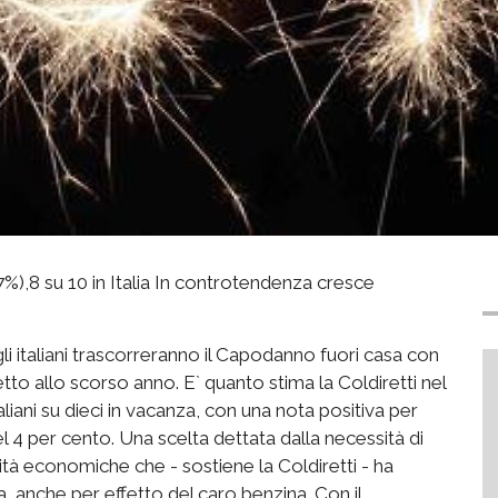
%),8 su 10 in Italia In controtendenza cresce
gli italiani trascorreranno il Capodanno fuori casa con
etto allo scorso anno. E` quanto stima la Coldiretti nel
taliani su dieci in vacanza, con una nota positiva per
 4 per cento. Una scelta dettata dalla necessità di
lità economiche che - sostiene la Coldiretti - ha
asa, anche per effetto del caro benzina. Con il