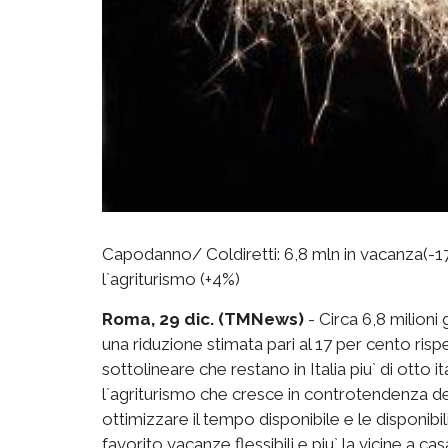
Capodanno/ Coldiretti: 6,8 mln in vacanza(-17
l`agriturismo (+4%)
Roma, 29 dic. (TMNews)
- Circa 6,8 milioni 
una riduzione stimata pari al 17 per cento risp
sottolineare che restano in Italia piu` di otto i
l`agriturismo che cresce in controtendenza del
ottimizzare il tempo disponibile e le disponibi
favorito vacanze flessibili e piu` la vicine a c