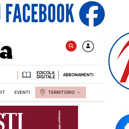
EDICOLA
ABBONAMENTI
DIGITALE
RT
EVENTI
TERRITORIO