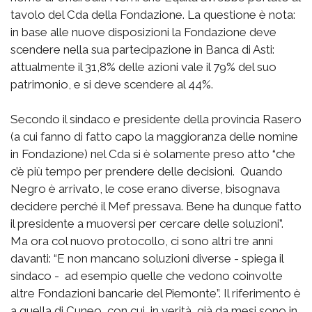
tavolo del Cda della Fondazione. La questione è nota:
in base alle nuove disposizioni la Fondazione deve
scendere nella sua partecipazione in Banca di Asti:
attualmente il 31,8% delle azioni vale il 79% del suo
patrimonio, e si deve scendere al 44%.
Secondo il sindaco e presidente della provincia Rasero
(a cui fanno di fatto capo la maggioranza delle nomine
in Fondazione) nel Cda si è solamente preso atto “che
c’è più tempo per prendere delle decisioni. Quando
Negro è arrivato, le cose erano diverse, bisognava
decidere perché il Mef pressava. Bene ha dunque fatto
il presidente a muoversi per cercare delle soluzioni”.
Ma ora col nuovo protocollo, ci sono altri tre anni
davanti: “E non mancano soluzioni diverse - spiega il
sindaco - ad esempio quelle che vedono coinvolte
altre Fondazioni bancarie del Piemonte”. Il riferimento è
a quella di Cuneo, con cui, in verità, già da mesi sono in