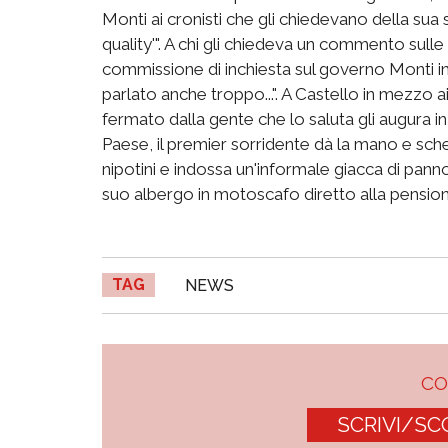
Monti ai cronisti che gli chiedevano della sua 
quality'". A chi gli chiedeva un commento sull
commissione di inchiesta sul governo Monti in c
parlato anche troppo...". A Castello in mezzo 
fermato dalla gente che lo saluta gli augura in 
Paese, il premier sorridente dà la mano e sche
nipotini e indossa un'informale giacca di panno 
suo albergo in motoscafo diretto alla pensione
TAG
NEWS
C
SCRIVI/SC