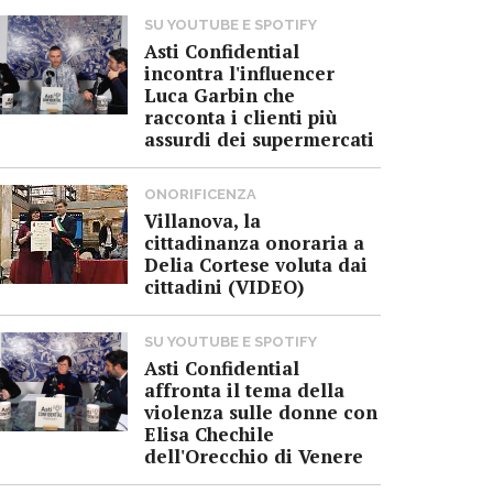
SU YOUTUBE E SPOTIFY
Asti Confidential
incontra l'influencer
Luca Garbin che
racconta i clienti più
assurdi dei supermercati
ONORIFICENZA
Villanova, la
cittadinanza onoraria a
Delia Cortese voluta dai
cittadini (VIDEO)
SU YOUTUBE E SPOTIFY
Asti Confidential
affronta il tema della
violenza sulle donne con
Elisa Chechile
dell'Orecchio di Venere