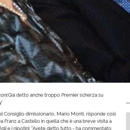
i:Già detto anche troppo Premier scherza su
y'
el Consiglio dimissionario, Mario Monti, risponde così
Da Franz a Castello in quella che è una breve visita a
figli e i nipotini: "Avete detto tutto - ha commentato