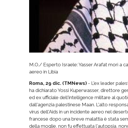
M.O./ Esperto Israele: Yasser Arafat morì a cau
aereo in Libia
Roma, 29 dic. (TMNews)
- L'ex leader pales
ha dichiarato Yossi Kuperwasser, direttore gener
ed ex ufficiale dell'intelligence militare al quot
dall'agenzia palestinese Maan. L'alto responsab
virus dell'Aids in un incidente aereo nel desert
francese dopo una breve malattia è stata sem
della moglie, non fu effettuata l'autopsia, non