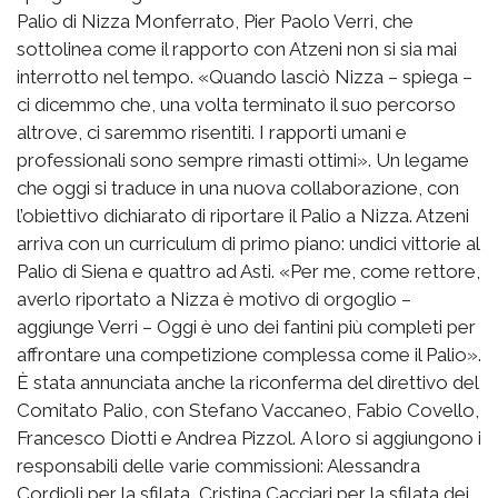
Palio di Nizza Monferrato, Pier Paolo Verri, che
sottolinea come il rapporto con Atzeni non si sia mai
interrotto nel tempo. «Quando lasciò Nizza – spiega –
ci dicemmo che, una volta terminato il suo percorso
altrove, ci saremmo risentiti. I rapporti umani e
professionali sono sempre rimasti ottimi». Un legame
che oggi si traduce in una nuova collaborazione, con
l’obiettivo dichiarato di riportare il Palio a Nizza. Atzeni
arriva con un curriculum di primo piano: undici vittorie al
Palio di Siena e quattro ad Asti. «Per me, come rettore,
averlo riportato a Nizza è motivo di orgoglio –
aggiunge Verri – Oggi è uno dei fantini più completi per
affrontare una competizione complessa come il Palio».
È stata annunciata anche la riconferma del direttivo del
Comitato Palio, con Stefano Vaccaneo, Fabio Covello,
Francesco Diotti e Andrea Pizzol. A loro si aggiungono i
responsabili delle varie commissioni: Alessandra
Cordioli per la sfilata, Cristina Cacciari per la sfilata dei