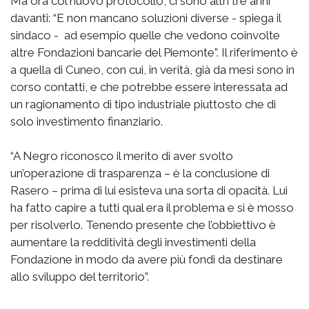
Ma ora col nuovo protocollo, ci sono altri tre anni
davanti: “E non mancano soluzioni diverse - spiega il
sindaco - ad esempio quelle che vedono coinvolte
altre Fondazioni bancarie del Piemonte”. Il riferimento è
a quella di Cuneo, con cui, in verità, già da mesi sono in
corso contatti, e che potrebbe essere interessata ad
un ragionamento di tipo industriale piuttosto che di
solo investimento finanziario.
“A Negro riconosco il merito di aver svolto
un’operazione di trasparenza – è la conclusione di
Rasero – prima di lui esisteva una sorta di opacità. Lui
ha fatto capire a tutti qual era il problema e si è mosso
per risolverlo. Tenendo presente che l’obbiettivo è
aumentare la redditività degli investimenti della
Fondazione in modo da avere più fondi da destinare
allo sviluppo del territorio”.