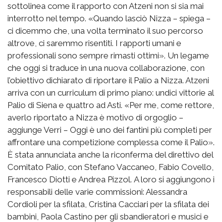
sottolinea come il rapporto con Atzeni non si sia mai
interrotto nel tempo. «Quando lasciò Nizza – spiega –
ci dicemmo che, una volta terminato il suo percorso
altrove, ci saremmo risentiti. I rapporti umani e
professionali sono sempre rimasti ottimi». Un legame
che oggi si traduce in una nuova collaborazione, con
l’obiettivo dichiarato di riportare il Palio a Nizza. Atzeni
arriva con un curriculum di primo piano: undici vittorie al
Palio di Siena e quattro ad Asti. «Per me, come rettore,
averlo riportato a Nizza è motivo di orgoglio –
aggiunge Verri – Oggi è uno dei fantini più completi per
affrontare una competizione complessa come il Palio».
È stata annunciata anche la riconferma del direttivo del
Comitato Palio, con Stefano Vaccaneo, Fabio Covello,
Francesco Diotti e Andrea Pizzol. A loro si aggiungono i
responsabili delle varie commissioni: Alessandra
Cordioli per la sfilata, Cristina Cacciari per la sfilata dei
bambini, Paola Castino per gli sbandieratori e musici e