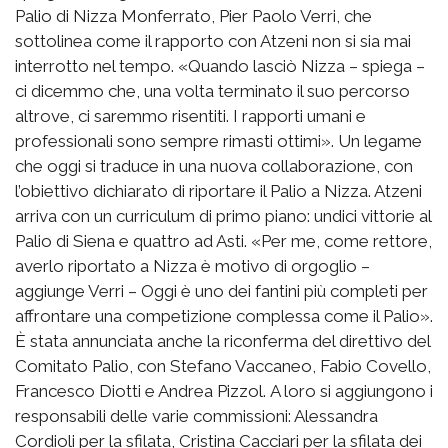
Palio di Nizza Monferrato, Pier Paolo Verri, che
sottolinea come il rapporto con Atzeni non si sia mai
interrotto nel tempo. «Quando lasciò Nizza – spiega –
ci dicemmo che, una volta terminato il suo percorso
altrove, ci saremmo risentiti. I rapporti umani e
professionali sono sempre rimasti ottimi». Un legame
che oggi si traduce in una nuova collaborazione, con
l’obiettivo dichiarato di riportare il Palio a Nizza. Atzeni
arriva con un curriculum di primo piano: undici vittorie al
Palio di Siena e quattro ad Asti. «Per me, come rettore,
averlo riportato a Nizza è motivo di orgoglio –
aggiunge Verri – Oggi è uno dei fantini più completi per
affrontare una competizione complessa come il Palio».
È stata annunciata anche la riconferma del direttivo del
Comitato Palio, con Stefano Vaccaneo, Fabio Covello,
Francesco Diotti e Andrea Pizzol. A loro si aggiungono i
responsabili delle varie commissioni: Alessandra
Cordioli per la sfilata, Cristina Cacciari per la sfilata dei