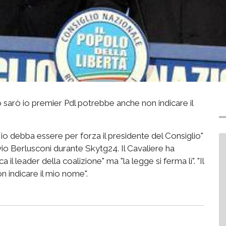
 sarò io premier Pdl potrebbe anche non indicare il
io debba essere per forza il presidente del Consiglio"
ilvio Berlusconi durante Skytg24. Il Cavaliere ha
 il leader della coalizione" ma "la legge si ferma lì". "Il
n indicare il mio nome".