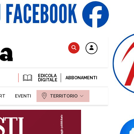
EDICOLA
ABBONAMENTI
DIGITALE
RT
EVENTI
TERRITORIO