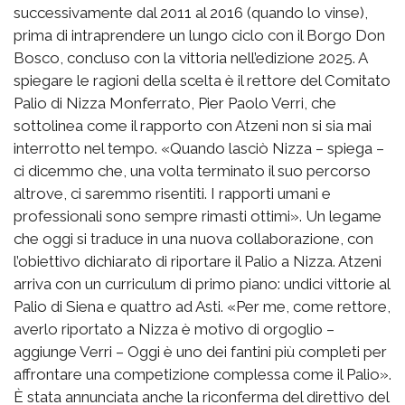
successivamente dal 2011 al 2016 (quando lo vinse),
prima di intraprendere un lungo ciclo con il Borgo Don
Bosco, concluso con la vittoria nell’edizione 2025. A
spiegare le ragioni della scelta è il rettore del Comitato
Palio di Nizza Monferrato, Pier Paolo Verri, che
sottolinea come il rapporto con Atzeni non si sia mai
interrotto nel tempo. «Quando lasciò Nizza – spiega –
ci dicemmo che, una volta terminato il suo percorso
altrove, ci saremmo risentiti. I rapporti umani e
professionali sono sempre rimasti ottimi». Un legame
che oggi si traduce in una nuova collaborazione, con
l’obiettivo dichiarato di riportare il Palio a Nizza. Atzeni
arriva con un curriculum di primo piano: undici vittorie al
Palio di Siena e quattro ad Asti. «Per me, come rettore,
averlo riportato a Nizza è motivo di orgoglio –
aggiunge Verri – Oggi è uno dei fantini più completi per
affrontare una competizione complessa come il Palio».
È stata annunciata anche la riconferma del direttivo del