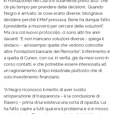
in Fondazione) nel Cda si è solamente preso atto “che
c’è più tempo per prendere delle decisioni. Quando
Negro è arrivato, le cose erano diverse, bisognava
decidere perché il Mef pressava. Bene ha dunque fatto
il presidente a muoversi per cercare delle soluzioni”.
Ma ora col nuovo protocollo, ci sono altri tre anni
davanti: “E non mancano soluzioni diverse - spiega il
sindaco - ad esempio quelle che vedono coinvolte
altre Fondazioni bancarie del Piemonte”. Il riferimento è
a quella di Cuneo, con cui, in verità, già da mesi sono in
corso contatti, e che potrebbe essere interessata ad
un ragionamento di tipo industriale piuttosto che di
solo investimento finanziario.
“A Negro riconosco il merito di aver svolto
un’operazione di trasparenza – è la conclusione di
Rasero – prima di lui esisteva una sorta di opacità. Lui
ha fatto capire a tutti qual era il problema e si è mosso