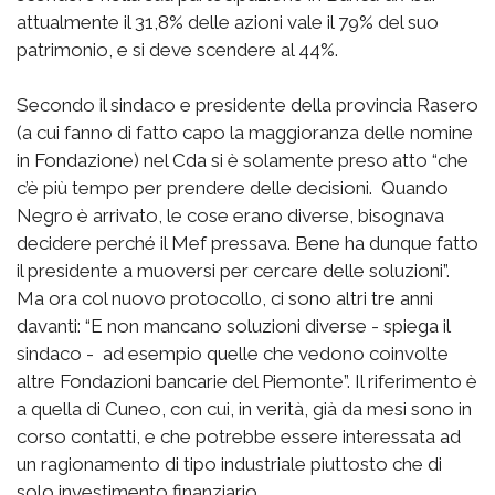
attualmente il 31,8% delle azioni vale il 79% del suo
patrimonio, e si deve scendere al 44%.
Secondo il sindaco e presidente della provincia Rasero
(a cui fanno di fatto capo la maggioranza delle nomine
in Fondazione) nel Cda si è solamente preso atto “che
c’è più tempo per prendere delle decisioni. Quando
Negro è arrivato, le cose erano diverse, bisognava
decidere perché il Mef pressava. Bene ha dunque fatto
il presidente a muoversi per cercare delle soluzioni”.
Ma ora col nuovo protocollo, ci sono altri tre anni
davanti: “E non mancano soluzioni diverse - spiega il
sindaco - ad esempio quelle che vedono coinvolte
altre Fondazioni bancarie del Piemonte”. Il riferimento è
a quella di Cuneo, con cui, in verità, già da mesi sono in
corso contatti, e che potrebbe essere interessata ad
un ragionamento di tipo industriale piuttosto che di
solo investimento finanziario.