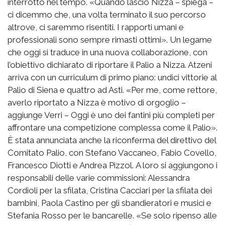
interrotto nel tempo. «Quando lasciò Nizza – spiega –
ci dicemmo che, una volta terminato il suo percorso
altrove, ci saremmo risentiti. I rapporti umani e
professionali sono sempre rimasti ottimi». Un legame
che oggi si traduce in una nuova collaborazione, con
l’obiettivo dichiarato di riportare il Palio a Nizza. Atzeni
arriva con un curriculum di primo piano: undici vittorie al
Palio di Siena e quattro ad Asti. «Per me, come rettore,
averlo riportato a Nizza è motivo di orgoglio –
aggiunge Verri – Oggi è uno dei fantini più completi per
affrontare una competizione complessa come il Palio».
È stata annunciata anche la riconferma del direttivo del
Comitato Palio, con Stefano Vaccaneo, Fabio Covello,
Francesco Diotti e Andrea Pizzol. A loro si aggiungono i
responsabili delle varie commissioni: Alessandra
Cordioli per la sfilata, Cristina Cacciari per la sfilata dei
bambini, Paola Castino per gli sbandieratori e musici e
Stefania Rosso per le bancarelle. «Se solo ripenso alle