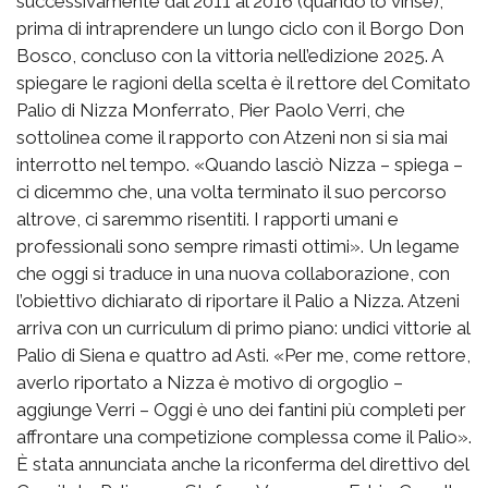
successivamente dal 2011 al 2016 (quando lo vinse),
prima di intraprendere un lungo ciclo con il Borgo Don
Bosco, concluso con la vittoria nell’edizione 2025. A
spiegare le ragioni della scelta è il rettore del Comitato
Palio di Nizza Monferrato, Pier Paolo Verri, che
sottolinea come il rapporto con Atzeni non si sia mai
interrotto nel tempo. «Quando lasciò Nizza – spiega –
ci dicemmo che, una volta terminato il suo percorso
altrove, ci saremmo risentiti. I rapporti umani e
professionali sono sempre rimasti ottimi». Un legame
che oggi si traduce in una nuova collaborazione, con
l’obiettivo dichiarato di riportare il Palio a Nizza. Atzeni
arriva con un curriculum di primo piano: undici vittorie al
Palio di Siena e quattro ad Asti. «Per me, come rettore,
averlo riportato a Nizza è motivo di orgoglio –
aggiunge Verri – Oggi è uno dei fantini più completi per
affrontare una competizione complessa come il Palio».
È stata annunciata anche la riconferma del direttivo del