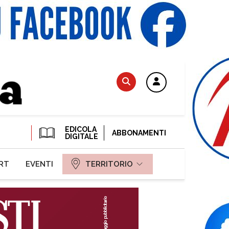
EDICOLA
ABBONAMENTI
DIGITALE
RT
EVENTI
TERRITORIO