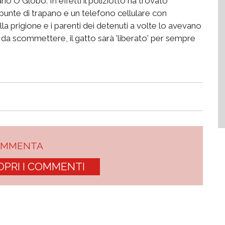
iano O Globo. In effetti il poliziotto ha trovato
punte di trapano e un telefono cellulare con
la prigione e i parenti dei detenuti a volte lo avevano
è da scommettere, il gatto sarà 'liberato' per sempre
OMMENTA
OPRI I COMMENTI