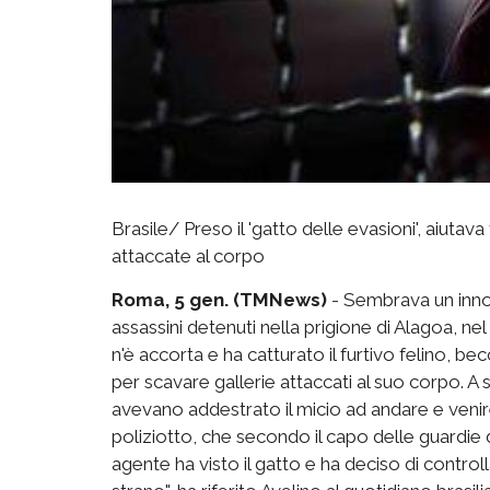
Brasile/ Preso il 'gatto delle evasioni', aiutav
attaccate al corpo
Roma, 5 gen. (TMNews)
- Sembrava un innocu
assassini detenuti nella prigione di Alagoa, nel
n'è accorta e ha catturato il furtivo felino, be
per scavare gallerie attaccati al suo corpo. A 
avevano addestrato il micio ad andare e venire 
poliziotto, che secondo il capo delle guardie d
agente ha visto il gatto e ha deciso di contro