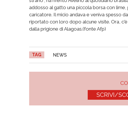
strano", ha riferito Avelino al quotidiano brasil
addosso al gatto una piccola borsa con lime, 
caricatore. Il micio andava e veniva spesso dal
riportato con loro dopo alcune visite. Ora, c'
dalla prigione di Alagoas.(fonte Afp)
TAG
NEWS
C
SCRIVI/SC