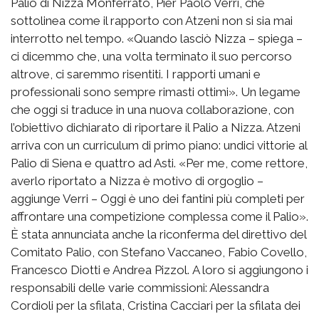
Palio di Nizza Monferrato, Pier Paolo Verri, che
sottolinea come il rapporto con Atzeni non si sia mai
interrotto nel tempo. «Quando lasciò Nizza – spiega –
ci dicemmo che, una volta terminato il suo percorso
altrove, ci saremmo risentiti. I rapporti umani e
professionali sono sempre rimasti ottimi». Un legame
che oggi si traduce in una nuova collaborazione, con
l’obiettivo dichiarato di riportare il Palio a Nizza. Atzeni
arriva con un curriculum di primo piano: undici vittorie al
Palio di Siena e quattro ad Asti. «Per me, come rettore,
averlo riportato a Nizza è motivo di orgoglio –
aggiunge Verri – Oggi è uno dei fantini più completi per
affrontare una competizione complessa come il Palio».
È stata annunciata anche la riconferma del direttivo del
Comitato Palio, con Stefano Vaccaneo, Fabio Covello,
Francesco Diotti e Andrea Pizzol. A loro si aggiungono i
responsabili delle varie commissioni: Alessandra
Cordioli per la sfilata, Cristina Cacciari per la sfilata dei