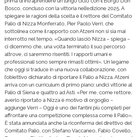
prima di intraprendere un lungo ciclo con il Borgo Don
Bosco, concluso con la vittoria nell’edizione 2025. A
spiegare le ragioni della scelta è il rettore del Comitato
Palio di Nizza Monferrato, Pier Paolo Verri, che
sottolinea come il rapporto con Atzeni non si sia mai
interrotto nel tempo. «Quando lasciò Nizza – spiega –
ci dicemmo che, una volta terminato il suo percorso
altrove, ci saremmo risentiti. I rapporti umani e
professionali sono sempre rimasti ottimi». Un legame
che oggi si traduce in una nuova collaborazione, con
l’obiettivo dichiarato di riportare il Palio a Nizza. Atzeni
arriva con un curriculum di primo piano: undici vittorie al
Palio di Siena e quattro ad Asti. «Per me, come rettore,
averlo riportato a Nizza è motivo di orgoglio –
aggiunge Verri – Oggi è uno dei fantini più completi per
affrontare una competizione complessa come il Palio».
È stata annunciata anche la riconferma del direttivo del
Comitato Palio, con Stefano Vaccaneo, Fabio Covello,