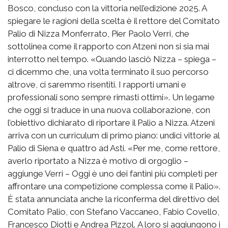
Bosco, concluso con la vittoria nell’edizione 2025. A
spiegare le ragioni della scelta è il rettore del Comitato
Palio di Nizza Monferrato, Pier Paolo Verri, che
sottolinea come il rapporto con Atzeni non si sia mai
interrotto nel tempo. «Quando lasciò Nizza – spiega –
ci dicemmo che, una volta terminato il suo percorso
altrove, ci saremmo risentiti. I rapporti umani e
professionali sono sempre rimasti ottimi». Un legame
che oggi si traduce in una nuova collaborazione, con
l’obiettivo dichiarato di riportare il Palio a Nizza. Atzeni
arriva con un curriculum di primo piano: undici vittorie al
Palio di Siena e quattro ad Asti. «Per me, come rettore,
averlo riportato a Nizza è motivo di orgoglio –
aggiunge Verri – Oggi è uno dei fantini più completi per
affrontare una competizione complessa come il Palio».
È stata annunciata anche la riconferma del direttivo del
Comitato Palio, con Stefano Vaccaneo, Fabio Covello,
Francesco Diotti e Andrea Pizzol. A loro si aggiungono i