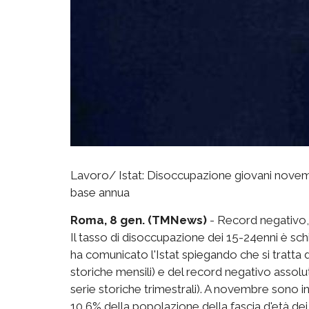
Lavoro/ Istat: Disoccupazione giovani novembr
base annua
Roma, 8 gen. (TMNews)
- Record negativo, 
Il tasso di disoccupazione dei 15-24enni è sch
ha comunicato l'Istat spiegando che si tratta d
storiche mensili) e del record negativo assolut
serie storiche trimestrali). A novembre sono i
10,6% della popolazione della fascia d'età dei 