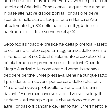
nome di Unciredit. Nomi che Equita avrebbe portato al
tavolo del Cda della Fondazione. La questione è nota:
in base alle nuove disposizioni la Fondazione deve
scendere nella sua partecipazione in Banca di Asti:
attualmente il 31,8% delle azioni vale il 79% del suo
patrimonio, e si deve scendere al 44%.
Secondo il sindaco e presidente della provincia Rasero
(a cui fanno di fatto capo la maggioranza delle nomine
in Fondazione) nel Cda si è solamente preso atto “che
c’è più tempo per prendere delle decisioni. Quando
Negro è arrivato, le cose erano diverse, bisognava
decidere perché il Mef pressava. Bene ha dunque fatto
il presidente a muoversi per cercare delle soluzioni”.
Ma ora col nuovo protocollo, ci sono altri tre anni
davanti: “E non mancano soluzioni diverse - spiega il
sindaco - ad esempio quelle che vedono coinvolte
altre Fondazioni bancarie del Piemonte”. Il riferimento è