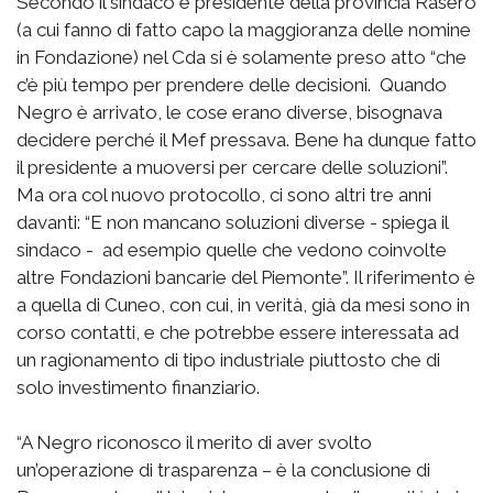
Secondo il sindaco e presidente della provincia Rasero
(a cui fanno di fatto capo la maggioranza delle nomine
in Fondazione) nel Cda si è solamente preso atto “che
c’è più tempo per prendere delle decisioni. Quando
Negro è arrivato, le cose erano diverse, bisognava
decidere perché il Mef pressava. Bene ha dunque fatto
il presidente a muoversi per cercare delle soluzioni”.
Ma ora col nuovo protocollo, ci sono altri tre anni
davanti: “E non mancano soluzioni diverse - spiega il
sindaco - ad esempio quelle che vedono coinvolte
altre Fondazioni bancarie del Piemonte”. Il riferimento è
a quella di Cuneo, con cui, in verità, già da mesi sono in
corso contatti, e che potrebbe essere interessata ad
un ragionamento di tipo industriale piuttosto che di
solo investimento finanziario.
“A Negro riconosco il merito di aver svolto
un’operazione di trasparenza – è la conclusione di