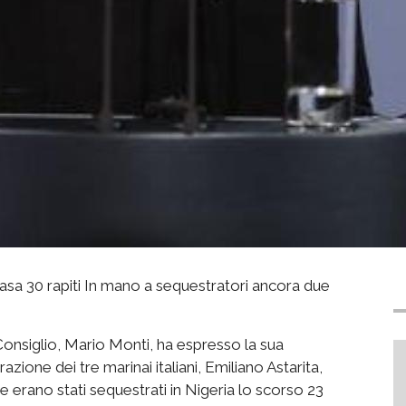
 casa 30 rapiti In mano a sequestratori ancora due
 Consiglio, Mario Monti, ha espresso la sua
zione dei tre marinai italiani, Emiliano Astarita,
 erano stati sequestrati in Nigeria lo scorso 23