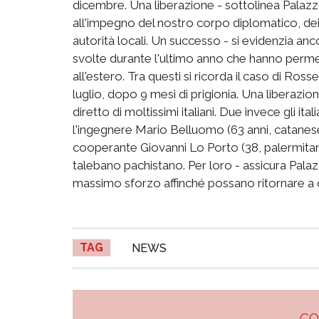
dicembre. Una liberazione - sottolinea Palazzo
all'impegno del nostro corpo diplomatico, dei 
autorità locali. Un successo - si evidenzia anc
svolte durante l'ultimo anno che hanno permes
all'estero. Tra questi si ricorda il caso di Ross
luglio, dopo 9 mesi di prigionia. Una liberazi
diretto di moltissimi italiani. Due invece gli it
l'ingegnere Mario Belluomo (63 anni, catanese),
cooperante Giovanni Lo Porto (38, palermitan
talebano pachistano. Per loro - assicura Palazz
massimo sforzo affinché possano ritornare a cas
TAG
NEWS
C