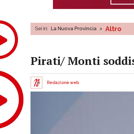
Altro
Sei in:
La Nuova Provincia
>
Pirati/ Monti soddis
Redazione web