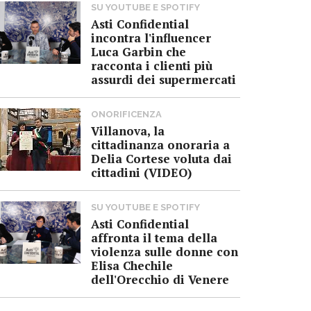
SU YOUTUBE E SPOTIFY
Asti Confidential
incontra l'influencer
Luca Garbin che
racconta i clienti più
assurdi dei supermercati
ONORIFICENZA
Villanova, la
cittadinanza onoraria a
Delia Cortese voluta dai
cittadini (VIDEO)
SU YOUTUBE E SPOTIFY
Asti Confidential
affronta il tema della
violenza sulle donne con
Elisa Chechile
dell'Orecchio di Venere