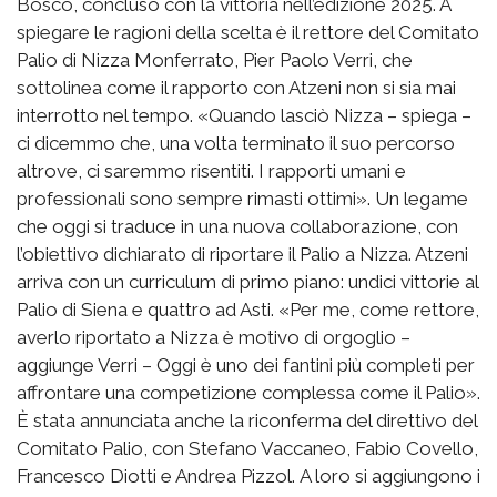
Bosco, concluso con la vittoria nell’edizione 2025. A
spiegare le ragioni della scelta è il rettore del Comitato
Palio di Nizza Monferrato, Pier Paolo Verri, che
sottolinea come il rapporto con Atzeni non si sia mai
interrotto nel tempo. «Quando lasciò Nizza – spiega –
ci dicemmo che, una volta terminato il suo percorso
altrove, ci saremmo risentiti. I rapporti umani e
professionali sono sempre rimasti ottimi». Un legame
che oggi si traduce in una nuova collaborazione, con
l’obiettivo dichiarato di riportare il Palio a Nizza. Atzeni
arriva con un curriculum di primo piano: undici vittorie al
Palio di Siena e quattro ad Asti. «Per me, come rettore,
averlo riportato a Nizza è motivo di orgoglio –
aggiunge Verri – Oggi è uno dei fantini più completi per
affrontare una competizione complessa come il Palio».
È stata annunciata anche la riconferma del direttivo del
Comitato Palio, con Stefano Vaccaneo, Fabio Covello,
Francesco Diotti e Andrea Pizzol. A loro si aggiungono i