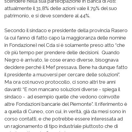
scendere nella sua partecipazione in Banca di Asti:
attualmente il 31,8% delle azioni vale il 79% del suo
patrimonio, e si deve scendere al 44%.
Secondo il sindaco e presidente della provincia Rasero
(a cui fanno di fatto capo la maggioranza delle nomine
in Fondazione) nel Cda si è solamente preso atto “che
c’è più tempo per prendere delle decisioni. Quando
Negro è arrivato, le cose erano diverse, bisognava
decidere perché il Mef pressava. Bene ha dunque fatto
il presidente a muoversi per cercare delle soluzioni”.
Ma ora col nuovo protocollo, ci sono altri tre anni
davanti: “E non mancano soluzioni diverse - spiega il
sindaco - ad esempio quelle che vedono coinvolte
altre Fondazioni bancarie del Piemonte”. Il riferimento è
a quella di Cuneo, con cui, in verità, già da mesi sono in
corso contatti, e che potrebbe essere interessata ad
un ragionamento di tipo industriale piuttosto che di