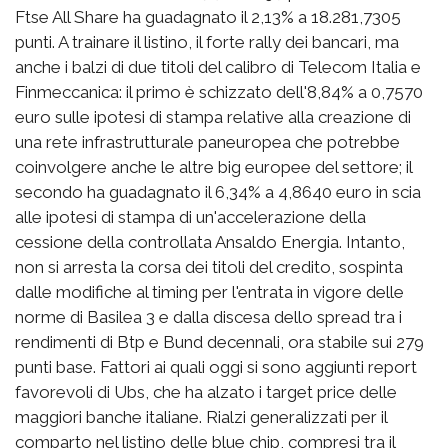
Ftse All Share ha guadagnato il 2,13% a 18.281,7305
punti. A trainare il listino, il forte rally dei bancari, ma
anche i balzi di due titoli del calibro di Telecom Italia e
Finmeccanica: il primo è schizzato dell'8,84% a 0,7570
euro sulle ipotesi di stampa relative alla creazione di
una rete infrastrutturale paneuropea che potrebbe
coinvolgere anche le altre big europee del settore; il
secondo ha guadagnato il 6,34% a 4,8640 euro in scia
alle ipotesi di stampa di un'accelerazione della
cessione della controllata Ansaldo Energia. Intanto,
non si arresta la corsa dei titoli del credito, sospinta
dalle modifiche al timing per l'entrata in vigore delle
norme di Basilea 3 e dalla discesa dello spread tra i
rendimenti di Btp e Bund decennali, ora stabile sui 279
punti base. Fattori ai quali oggi si sono aggiunti report
favorevoli di Ubs, che ha alzato i target price delle
maggiori banche italiane. Rialzi generalizzati per il
comparto nel listino delle blue chip, compresi tra il