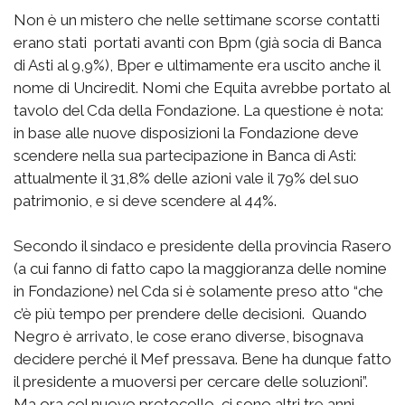
Non è un mistero che nelle settimane scorse contatti
erano stati portati avanti con Bpm (già socia di Banca
di Asti al 9,9%), Bper e ultimamente era uscito anche il
nome di Unciredit. Nomi che Equita avrebbe portato al
tavolo del Cda della Fondazione. La questione è nota:
in base alle nuove disposizioni la Fondazione deve
scendere nella sua partecipazione in Banca di Asti:
attualmente il 31,8% delle azioni vale il 79% del suo
patrimonio, e si deve scendere al 44%.
Secondo il sindaco e presidente della provincia Rasero
(a cui fanno di fatto capo la maggioranza delle nomine
in Fondazione) nel Cda si è solamente preso atto “che
c’è più tempo per prendere delle decisioni. Quando
Negro è arrivato, le cose erano diverse, bisognava
decidere perché il Mef pressava. Bene ha dunque fatto
il presidente a muoversi per cercare delle soluzioni”.
Ma ora col nuovo protocollo, ci sono altri tre anni