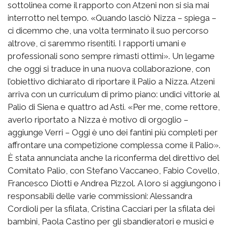
sottolinea come il rapporto con Atzeni non si sia mai
interrotto nel tempo. «Quando lasciò Nizza – spiega –
ci dicemmo che, una volta terminato il suo percorso
altrove, ci saremmo risentiti. I rapporti umani e
professionali sono sempre rimasti ottimi». Un legame
che oggi si traduce in una nuova collaborazione, con
l’obiettivo dichiarato di riportare il Palio a Nizza. Atzeni
arriva con un curriculum di primo piano: undici vittorie al
Palio di Siena e quattro ad Asti. «Per me, come rettore,
averlo riportato a Nizza è motivo di orgoglio –
aggiunge Verri – Oggi è uno dei fantini più completi per
affrontare una competizione complessa come il Palio».
È stata annunciata anche la riconferma del direttivo del
Comitato Palio, con Stefano Vaccaneo, Fabio Covello,
Francesco Diotti e Andrea Pizzol. A loro si aggiungono i
responsabili delle varie commissioni: Alessandra
Cordioli per la sfilata, Cristina Cacciari per la sfilata dei
bambini, Paola Castino per gli sbandieratori e musici e