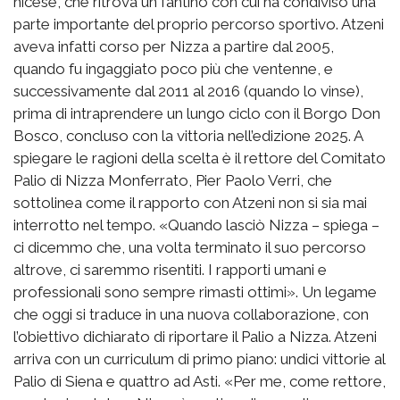
nicese, che ritrova un fantino con cui ha condiviso una
parte importante del proprio percorso sportivo. Atzeni
aveva infatti corso per Nizza a partire dal 2005,
quando fu ingaggiato poco più che ventenne, e
successivamente dal 2011 al 2016 (quando lo vinse),
prima di intraprendere un lungo ciclo con il Borgo Don
Bosco, concluso con la vittoria nell’edizione 2025. A
spiegare le ragioni della scelta è il rettore del Comitato
Palio di Nizza Monferrato, Pier Paolo Verri, che
sottolinea come il rapporto con Atzeni non si sia mai
interrotto nel tempo. «Quando lasciò Nizza – spiega –
ci dicemmo che, una volta terminato il suo percorso
altrove, ci saremmo risentiti. I rapporti umani e
professionali sono sempre rimasti ottimi». Un legame
che oggi si traduce in una nuova collaborazione, con
l’obiettivo dichiarato di riportare il Palio a Nizza. Atzeni
arriva con un curriculum di primo piano: undici vittorie al
Palio di Siena e quattro ad Asti. «Per me, come rettore,