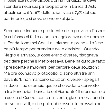
in base alle nuove disposizioni la Fondazione deve
scendere nella sua partecipazione in Banca di Asti:
attualmente il 31,8% delle azioni vale il 79% del suo
patrimonio, e si deve scendere al 44%.
Secondo il sindaco e presidente della provincia Rasero
(a cui fanno di fatto capo la maggioranza delle nomine
in Fondazione) nel Cda si è solamente preso atto “che
c’è più tempo per prendere delle decisioni. Quando
Negro è arrivato, le cose erano diverse, bisognava
decidere perché il Mef pressava. Bene ha dunque fatto
il presidente a muoversi per cercare delle soluzioni”.
Ma ora col nuovo protocollo, ci sono altri tre anni
davanti: “E non mancano soluzioni diverse - spiega il
sindaco - ad esempio quelle che vedono coinvolte
altre Fondazioni bancarie del Piemonte”. Il riferimento è
a quella di Cuneo, con cui, in verità, già da mesi sono in
corso contatti, e che potrebbe essere interessata ad