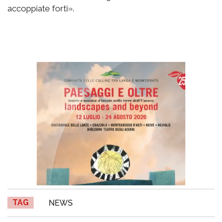
accoppiate forti».
TAG
NEWS