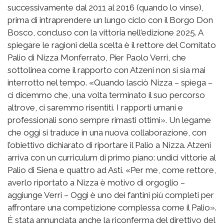
successivamente dal 2011 al 2016 (quando lo vinse),
prima di intraprendere un lungo ciclo con il Borgo Don
Bosco, concluso con la vittoria nell’edizione 2025. A
spiegare le ragioni della scelta è il rettore del Comitato
Palio di Nizza Monferrato, Pier Paolo Verri, che
sottolinea come il rapporto con Atzeni non si sia mai
interrotto nel tempo. «Quando lasciò Nizza – spiega –
ci dicemmo che, una volta terminato il suo percorso
altrove, ci saremmo risentiti. I rapporti umani e
professionali sono sempre rimasti ottimi». Un legame
che oggi si traduce in una nuova collaborazione, con
l’obiettivo dichiarato di riportare il Palio a Nizza. Atzeni
arriva con un curriculum di primo piano: undici vittorie al
Palio di Siena e quattro ad Asti. «Per me, come rettore,
averlo riportato a Nizza è motivo di orgoglio –
aggiunge Verri – Oggi è uno dei fantini più completi per
affrontare una competizione complessa come il Palio».
È stata annunciata anche la riconferma del direttivo del