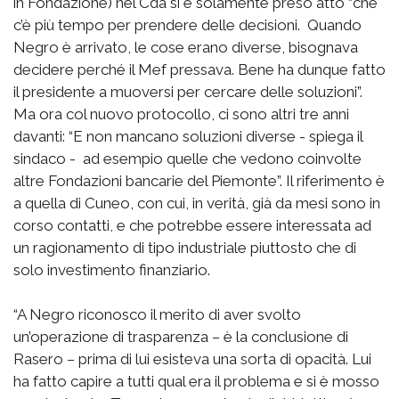
in Fondazione) nel Cda si è solamente preso atto “che
c’è più tempo per prendere delle decisioni. Quando
Negro è arrivato, le cose erano diverse, bisognava
decidere perché il Mef pressava. Bene ha dunque fatto
il presidente a muoversi per cercare delle soluzioni”.
Ma ora col nuovo protocollo, ci sono altri tre anni
davanti: “E non mancano soluzioni diverse - spiega il
sindaco - ad esempio quelle che vedono coinvolte
altre Fondazioni bancarie del Piemonte”. Il riferimento è
a quella di Cuneo, con cui, in verità, già da mesi sono in
corso contatti, e che potrebbe essere interessata ad
un ragionamento di tipo industriale piuttosto che di
solo investimento finanziario.
“A Negro riconosco il merito di aver svolto
un’operazione di trasparenza – è la conclusione di
Rasero – prima di lui esisteva una sorta di opacità. Lui
ha fatto capire a tutti qual era il problema e si è mosso