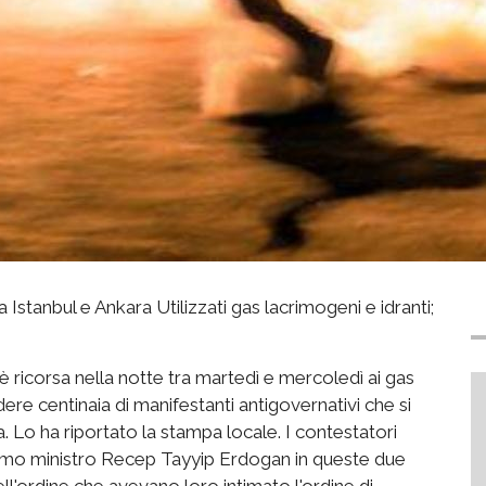
 Istanbul e Ankara Utilizzati gas lacrimogeni e idranti;
 è ricorsa nella notte tra martedì e mercoledì ai gas
dere centinaia di manifestanti antigovernativi che si
 Lo ha riportato la stampa locale. I contestatori
 primo ministro Recep Tayyip Erdogan in queste due
ell'ordine che avevano loro intimato l'ordine di