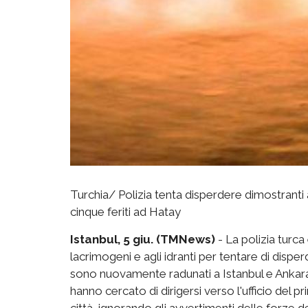
Turchia/ Polizia tenta disperdere dimostranti a
cinque feriti ad Hatay
Istanbul, 5 giu. (TMNews)
- La polizia turca
lacrimogeni e agli idranti per tentare di disper
sono nuovamente radunati a Istanbul e Ankara.
hanno cercato di dirigersi verso l'ufficio del
città, ignorando gli avvertimenti delle forze d