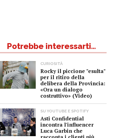
Potrebbe interessarti...
CURIOSITÀ
Rocky il piccione "esulta"
per il ritiro della
delibera della Provincia:
«Ora un dialogo
costruttivo» (Video)
SU YOUTUBE E SPOTIFY
Asti Confidential
incontra l'influencer
Luca Garbin che
racconta i clienti più