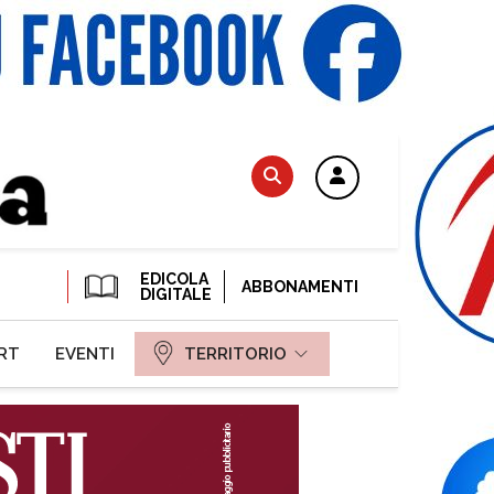
EDICOLA
ABBONAMENTI
DIGITALE
RT
EVENTI
TERRITORIO