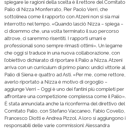
spiegare le ragioni della scelta è il rettore del Comitato
Palio di Nizza Monferrato, Pier Paolo Verri, che
sottolinea come il rapporto con Atzeni non si sia mai
interrotto nel tempo. «Quando lasciò Nizza – spiega –
ci dicemmo che, una volta terminato il suo percorso
altrove, ci saremmo risentiti. I rapporti umani e
professionali sono sempre rimasti ottimi». Un legame
che oggi si traduce in una nuova collaborazione, con
l’obiettivo dichiarato di riportare il Palio a Nizza. Atzeni
arriva con un curriculum di primo piano: undici vittorie al
Palio di Siena e quattro ad Asti. «Per me, come rettore,
averlo riportato a Nizza è motivo di orgoglio –
aggiunge Verri – Oggi è uno dei fantini più completi per
affrontare una competizione complessa come il Palio».
È stata annunciata anche la riconferma del direttivo del
Comitato Palio, con Stefano Vaccaneo, Fabio Covello,
Francesco Diotti e Andrea Pizzol. A loro si aggiungono i
responsabili delle varie commissioni: Alessandra