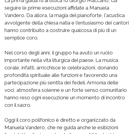
La prima guida fu artistica fu Giorgio Maccario, cui
seguire le prime esecuzioni affidate a Manuela
Vandero. Da allora, la magia del pianoforte, l'acustica
avvolgente della chiesa natia e l'entusiasmo dei cantori
hanno contribuito a costruire qualcosa di più di un
semplice coro.
Nel corso degli anni, il gruppo ha avuto un ruolo
importante nella vita liturgica del paese. La musica
corale, infatti, arricchisce le celebrazioni, donando
profondità spirituale alle funzioni e favorendo una
partecipazione più sentita dei fedeli. Armonia delle
voci, atmosfera solenne e un forte senso comunitario
hanno reso ogni esecuzione un momento di incontro
con il sacro.
Oggi il coro polifonico è diretto e organizzato da
Manuela Vandero, che ne guida anche le esibizioni