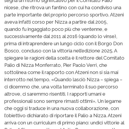
segna un ritorno significativo per il Comitato Palio
nicese, che ritrova un fantino con cui ha condiviso una
parte importante del proprio percorso sportivo. Atzeni
aveva infatti corso per Nizza a partire dal 2005,
quando fu ingaggiato poco più che ventenne, e
successivamente dal 2011 al 2016 (quando lo vinse),
prima di intraprendere un lungo ciclo con il Borgo Don
Bosco, concluso con la vittoria nell’edizione 2025. A
spiegare le ragioni della scelta è il rettore del Comitato
Palio di Nizza Monferrato, Pier Paolo Verri, che
sottolinea come il rapporto con Atzeni non si sia mai
interrotto nel tempo. «Quando lasciò Nizza – spiega –
ci dicemmo che, una volta terminato il suo percorso
altrove, ci saremmo risentiti. I rapporti umani e
professionali sono sempre rimasti ottimi». Un legame
che oggi si traduce in una nuova collaborazione, con
l’obiettivo dichiarato di riportare il Palio a Nizza. Atzeni
arriva con un curriculum di primo piano: undici vittorie al