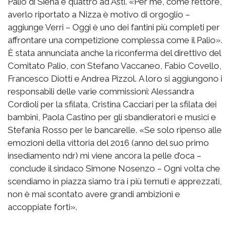
Palio di Siena e quattro ad Asti. «Per me, come rettore,
averlo riportato a Nizza è motivo di orgoglio –
aggiunge Verri – Oggi è uno dei fantini più completi per
affrontare una competizione complessa come il Palio».
È stata annunciata anche la riconferma del direttivo del
Comitato Palio, con Stefano Vaccaneo, Fabio Covello,
Francesco Diotti e Andrea Pizzol. A loro si aggiungono i
responsabili delle varie commissioni: Alessandra
Cordioli per la sfilata, Cristina Cacciari per la sfilata dei
bambini, Paola Castino per gli sbandieratori e musici e
Stefania Rosso per le bancarelle. «Se solo ripenso alle
emozioni della vittoria del 2016 (anno del suo primo
insediamento ndr) mi viene ancora la pelle d’oca –
conclude il sindaco Simone Nosenzo – Ogni volta che
scendiamo in piazza siamo tra i più temuti e apprezzati,
non è mai scontato avere grandi ambizioni e
accoppiate forti».