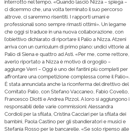
interrotto nel tempo. «Quando lasciò Nizza – spiega –
ci dicemmo che, una volta terminato il suo percorso
altrove, ci saremmo risentiti. I rapporti umani e
professionali sono sempre rimasti ottimi». Un legame
che oggi si traduce in una nuova collaborazione, con
l’obiettivo dichiarato di riportare il Palio a Nizza. Atzeni
arriva con un curriculum di primo piano: undici vittorie al
Palio di Siena e quattro ad Asti. «Per me, come rettore,
averlo riportato a Nizza è motivo di orgoglio –
aggiunge Verri – Oggi è uno dei fantini più completi per
affrontare una competizione complessa come il Palio».
È stata annunciata anche la riconferma del direttivo del
Comitato Palio, con Stefano Vaccaneo, Fabio Covello,
Francesco Diotti e Andrea Pizzol. A loro si aggiungono i
responsabili delle varie commissioni: Alessandra
Cordioli per la sfilata, Cristina Cacciari per la sfilata dei
bambini, Paola Castino per gli sbandieratori e musici e
Stefania Rosso per le bancarelle. «Se solo ripenso alle