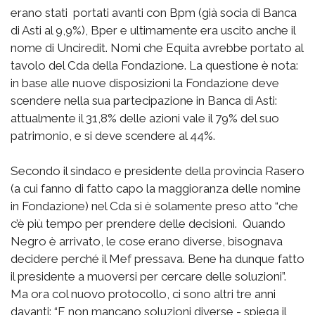
erano stati portati avanti con Bpm (già socia di Banca
di Asti al 9,9%), Bper e ultimamente era uscito anche il
nome di Unciredit. Nomi che Equita avrebbe portato al
tavolo del Cda della Fondazione. La questione è nota:
in base alle nuove disposizioni la Fondazione deve
scendere nella sua partecipazione in Banca di Asti:
attualmente il 31,8% delle azioni vale il 79% del suo
patrimonio, e si deve scendere al 44%.
Secondo il sindaco e presidente della provincia Rasero
(a cui fanno di fatto capo la maggioranza delle nomine
in Fondazione) nel Cda si è solamente preso atto “che
c’è più tempo per prendere delle decisioni. Quando
Negro è arrivato, le cose erano diverse, bisognava
decidere perché il Mef pressava. Bene ha dunque fatto
il presidente a muoversi per cercare delle soluzioni”.
Ma ora col nuovo protocollo, ci sono altri tre anni
davanti: “E non mancano soluzioni diverse - spiega il