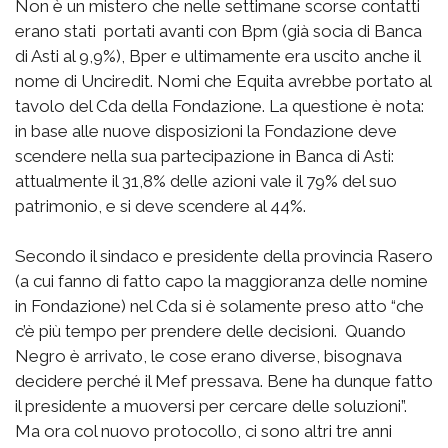
Non è un mistero che nelle settimane scorse contatti
erano stati portati avanti con Bpm (già socia di Banca
di Asti al 9,9%), Bper e ultimamente era uscito anche il
nome di Unciredit. Nomi che Equita avrebbe portato al
tavolo del Cda della Fondazione. La questione è nota:
in base alle nuove disposizioni la Fondazione deve
scendere nella sua partecipazione in Banca di Asti:
attualmente il 31,8% delle azioni vale il 79% del suo
patrimonio, e si deve scendere al 44%.
Secondo il sindaco e presidente della provincia Rasero
(a cui fanno di fatto capo la maggioranza delle nomine
in Fondazione) nel Cda si è solamente preso atto “che
c’è più tempo per prendere delle decisioni. Quando
Negro è arrivato, le cose erano diverse, bisognava
decidere perché il Mef pressava. Bene ha dunque fatto
il presidente a muoversi per cercare delle soluzioni”.
Ma ora col nuovo protocollo, ci sono altri tre anni