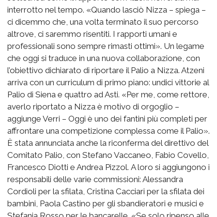
interrotto nel tempo. «Quando lasciò Nizza – spiega –
ci dicemmo che, una volta terminato il suo percorso
altrove, ci saremmo risentiti. I rapporti umani e
professionali sono sempre rimasti ottimi». Un legame
che oggi si traduce in una nuova collaborazione, con
l’obiettivo dichiarato di riportare il Palio a Nizza. Atzeni
arriva con un curriculum di primo piano: undici vittorie al
Palio di Siena e quattro ad Asti. «Per me, come rettore,
averlo riportato a Nizza è motivo di orgoglio –
aggiunge Verri – Oggi è uno dei fantini più completi per
affrontare una competizione complessa come il Palio».
È stata annunciata anche la riconferma del direttivo del
Comitato Palio, con Stefano Vaccaneo, Fabio Covello,
Francesco Diotti e Andrea Pizzol. A loro si aggiungono i
responsabili delle varie commissioni: Alessandra
Cordioli per la sfilata, Cristina Cacciari per la sfilata dei
bambini, Paola Castino per gli sbandieratori e musici e
Stefania Rosso per le bancarelle. «Se solo ripenso alle