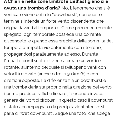
A Chieri e nelle zone limitrofe dell'astigiano si è
avuta una tromba d'aria?
No, il fenomeno che si è
verificato viene definito ''downburst''; con questo
termine si intende un forte vento discendente che
origina davanti al temporale. Come precedentemente
spiegato, ogni temporale possiede una corrente
discendete, e quando essa precipita dalla sommità del
temporale, impatta violentemente con il terreno,
propagandosi parallelamente ad esso. Durante
l'impatto con il suolo, si viene a creare un vortice
rotante, all'interno del quale si sviluppano venti con
velocità elevate (anche oltre i 150 km/h) e con
direzioni opposte. La differenza fra un downburst e
una tromba d’aria sta proprio nella direzione del vento:
il primo produce raffiche lineare, il secondo invece
genera dei vortici circolari. In questo caso il downburst
è stato accompagnato da precipitazioni intense: si
parla di ''wet downburst''. Segue una foto, che spiega