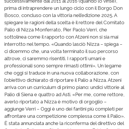
successivamente dal 2011 al 2016 (quando lo vinse),
prima di intraprendere un lungo ciclo con il Borgo Don
Bosco, concluso con la vittoria nell’edizione 2025. A
spiegare le ragioni della scelta è il rettore del Comitato
Palio di Nizza Monferrato, Pier Paolo Verri, che
sottolinea come il rapporto con Atzeni non si sia mai
interrotto nel tempo. «Quando lasciò Nizza – spiega –
ci dicemmo che, una volta terminato il suo percorso
altrove, ci saremmo risentiti. I rapporti umani e
professionali sono sempre rimasti ottimi». Un legame
che oggi si traduce in una nuova collaborazione, con
l’obiettivo dichiarato di riportare il Palio a Nizza. Atzeni
arriva con un curriculum di primo piano: undici vittorie al
Palio di Siena e quattro ad Asti. «Per me, come rettore,
averlo riportato a Nizza è motivo di orgoglio –
aggiunge Verri – Oggi è uno dei fantini più completi per
affrontare una competizione complessa come il Palio».
È stata annunciata anche la riconferma del direttivo del