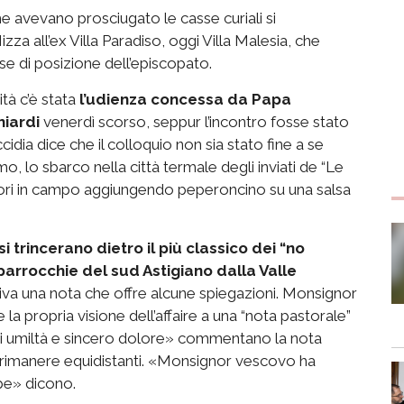
he avevano prosciugato le casse curiali si
izza all’ex Villa Paradiso, oggi Villa Malesia, che
se di posizione dell’episcopato.
tà c’è stata
l’udienza concessa da Papa
hiardi
venerdì scorso, seppur l’incontro fosse stato
idia dice che il colloquio non sia stato fine a se
mo, lo sbarco nella città termale degli inviati de “Le
attori in campo aggiungendo peperoncino su una salsa
i trincerano dietro il più classico dei “no
arrocchie del sud Astigiano dalla Valle
iva una nota che offre alcune spiegazioni. Monsignor
e la propria visione dell’affaire a una “nota pastorale”
a di umiltà e sincero dolore» commentano la nota
i rimanere equidistanti. «Monsignor vescovo ha
pe» dicono.