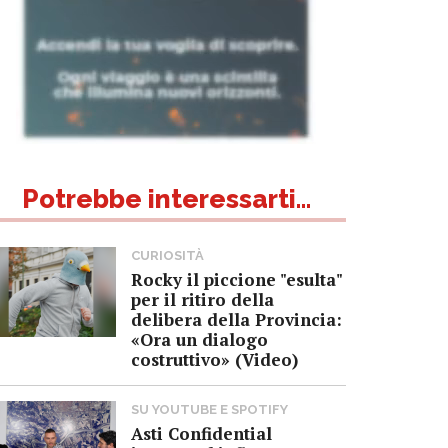
Potrebbe interessarti...
CURIOSITÀ
Rocky il piccione "esulta"
per il ritiro della
delibera della Provincia:
«Ora un dialogo
costruttivo» (Video)
SU YOUTUBE E SPOTIFY
Asti Confidential