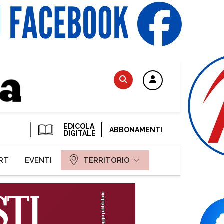
EDICOLA
ABBONAMENTI
DIGITALE
RT
EVENTI
TERRITORIO