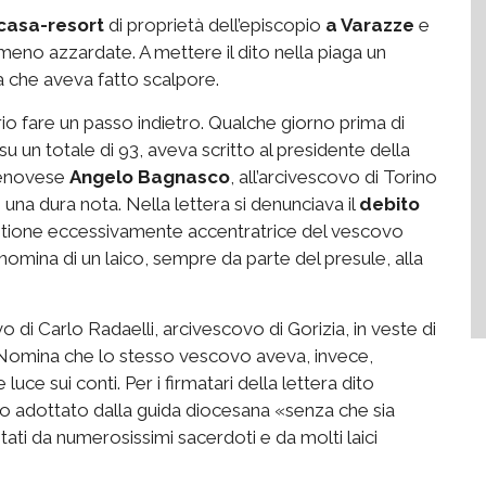
casa-resort
di proprietà dell’episcopio
a Varazze
e
meno azzardate. A mettere il dito nella piaga un
a che aveva fatto scalpore.
rio fare un passo indietro. Qualche giorno prima di
 su un totale di 93, aveva scritto al presidente della
 genovese
Angelo Bagnasco
, all’arcivescovo di Torino
una dura nota. Nella lettera si denunciava il
debito
stione eccessivamente accentratrice del vescovo
 nomina di un laico, sempre da parte del presule, alla
ivo di Carlo Radaelli, arcivescovo di Gorizia, in veste di
i. Nomina che lo stesso vescovo aveva, invece,
luce sui conti. Per i firmatari della lettera dito
o adottato dalla guida diocesana «senza che sia
tati da numerosissimi sacerdoti e da molti laici