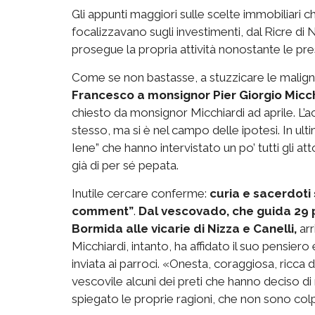
Gli appunti maggiori sulle scelte immobiliari c
focalizzavano sugli investimenti, dal Ricre di N
prosegue la propria attività nonostante le pre
Come se non bastasse, a stuzzicare le maligni
Francesco a monsignor Pier Giorgio Micc
chiesto da monsignor Micchiardi ad aprile. L’acc
stesso, ma si è nel campo delle ipotesi. In ulti
Iene” che hanno intervistato un po’ tutti gli 
già di per sé pepata.
Inutile cercare conferme:
curia e sacerdoti s
comment”
.
Dal vescovado, che guida 29 p
Bormida alle vicarie di Nizza e Canelli,
arr
Micchiardi, intanto, ha affidato il suo pensiero 
inviata ai parroci. «Onesta, coraggiosa, ricc
vescovile alcuni dei preti che hanno deciso d
spiegato le proprie ragioni, che non sono col