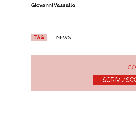
Giovanni Vassallo
TAG
NEWS
C
SCRIVI/SC