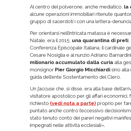
Al centro del polverone, anche mediatico,
la 
alcune operazioni immobiliari ritenute quanto
gruppo di sacerdoti i con una lettera-denunci
Per orientarsi nell’intricata matassa è necessa
Natale, era il 2015,
una quarantina di preti
,
Conferenza Episcopale Italiana, il cardinale
Cesare Nosiglia e al nunzio Adriano Barnardini 
milionario accumulato dalla curia
alla ge
monsignor
Pier Giorgio Micchiardi
sino alla
guida dell’ente Sostentamento del Clero.
Un j’accuse che, si disse, era alla base dell’arr
visitatore apostolico per gli affari economic
richiesto
(vedi nota a parte)
proprio per fare 
puntato anche contro l’eccessivo decisionism
stato tenuto conto dei pareri negativi manifes
impegnati nelle attività ecclesiali».