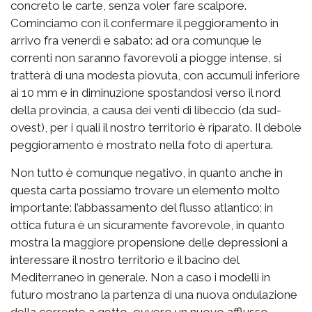
concreto le carte, senza voler fare scalpore.
Cominciamo con il confermare il peggioramento in
arrivo fra venerdì e sabato: ad ora comunque le
correnti non saranno favorevoli a piogge intense, si
tratterà di una modesta piovuta, con accumuli inferiore
ai 10 mm e in diminuzione spostandosi verso il nord
della provincia, a causa dei venti di libeccio (da sud-
ovest), per i quali il nostro territorio è riparato. Il debole
peggioramento è mostrato nella foto di apertura.
Non tutto è comunque negativo, in quanto anche in
questa carta possiamo trovare un elemento molto
importante: l’abbassamento del flusso atlantico; in
ottica futura è un sicuramente favorevole, in quanto
mostra la maggiore propensione delle depressioni a
interessare il nostro territorio e il bacino del
Mediterraneo in generale. Non a caso i modelli in
futuro mostrano la partenza di una nuova ondulazione
della corrente a getto, ovvero un nuovo afflusso