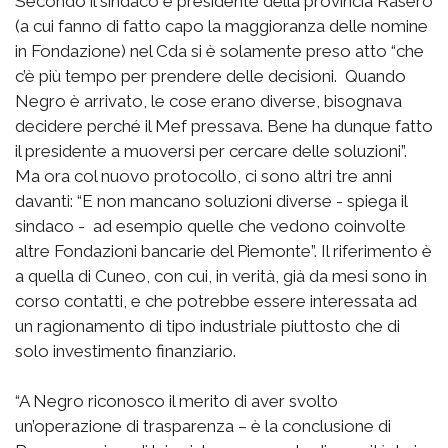
Secondo il sindaco e presidente della provincia Rasero
(a cui fanno di fatto capo la maggioranza delle nomine
in Fondazione) nel Cda si è solamente preso atto “che
c’è più tempo per prendere delle decisioni. Quando
Negro è arrivato, le cose erano diverse, bisognava
decidere perché il Mef pressava. Bene ha dunque fatto
il presidente a muoversi per cercare delle soluzioni”.
Ma ora col nuovo protocollo, ci sono altri tre anni
davanti: “E non mancano soluzioni diverse - spiega il
sindaco - ad esempio quelle che vedono coinvolte
altre Fondazioni bancarie del Piemonte”. Il riferimento è
a quella di Cuneo, con cui, in verità, già da mesi sono in
corso contatti, e che potrebbe essere interessata ad
un ragionamento di tipo industriale piuttosto che di
solo investimento finanziario.
“A Negro riconosco il merito di aver svolto
un’operazione di trasparenza – è la conclusione di