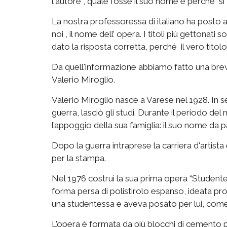
l'autore , quale fosse il suo nome e perchè si t
La nostra professoressa di italiano ha posto 
noi , il nome dell’ opera. I titoli più gettonat
dato la risposta corretta, perché il vero titol
Da quell'informazione abbiamo fatto una breve
Valerio Miroglio.
Valerio Miroglio nasce a Varese nel 1928. In se
guerra, lasciò gli studi. Durante il periodo d
l’appoggio della sua famiglia: il suo nome da p
Dopo la guerra intraprese la carriera d'artista
per la stampa.
Nel 1976 costruì la sua prima opera “Studentes
forma persa di polistirolo espanso, ideata prop
una studentessa e aveva posato per lui, com
L'opera è formata da più blocchi di cemento p