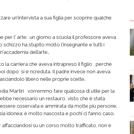
e un'intervista a sua figlia per scoprire qualche
 per l' arte: un giorno a scuola il professore aveva
uo schizzo ha stupito molto l'insegnante e tutti i
'accademia dell’arte..
la carriera che aveva intrapreso il figlio , perchè
i dopo si è ricreduta. Il padre invece non aveva
asciandolo libero nelle proprie scelte.
edia Martiri vorremmo fare qualcosa di utile per la
ebbe necessario un restauro, visto che è stata
essere osservata e ammirata da molte più persone.
ia idonea: è molto nascosta e pochi ci fanno caso.
ur affacciandosi su un corso molto trafficato, non è