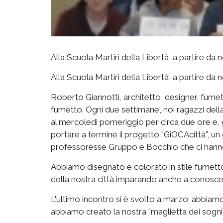
Alla Scuola Martiri della Libertà, a partire d
Alla Scuola Martiri della Libertà, a partire da
Roberto Giannotti, architetto, designer, fumett
fumetto. Ogni due settimane, noi ragazzi della II
al mercoledì pomeriggio per circa due ore e, gr
portare a termine il progetto "GiOCAcittà", un g
professoresse Gruppo e Bocchio che ci hanno 
Abbiamo disegnato e colorato in stile fumetto 
della nostra città imparando anche a conosce
L'ultimo incontro si è svolto a marzo; abbiam
abbiamo creato la nostra "maglietta dei sogn