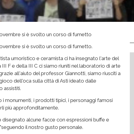
a novembre si è svolto un corso di fumetto
 novembre si è svolto un corso di fumetto.
ista umoristico e ceramista ci ha insegnato l'arte del
I F e della III C ci siamo riuniti nel laboratorio di arte
azie all'aiuto del professor Giannotti, siamo riusciti a
ioco dell'oca sulla città di Asti ideato dalle
assistiti.
i monumenti, i prodotti tipici, i personaggi famosi
rli più approfonditamente.
o disegnato alcune facce con espressioni buffe e
i"seguendo il nostro gusto personale.