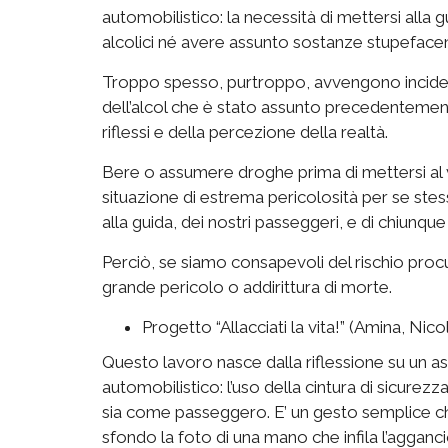
automobilistico: la necessità di mettersi alla 
alcolici né avere assunto sostanze stupefacen
Troppo spesso, purtroppo, avvengono incident
dell’alcol che è stato assunto precedentemente
riflessi e della percezione della realtà.
Bere o assumere droghe prima di mettersi al 
situazione di estrema pericolosità per se stessi
alla guida, dei nostri passeggeri, e di chiunqu
Perciò, se siamo consapevoli del rischio procu
grande pericolo o addirittura di morte.
Progetto “Allacciati la vita!” (Amina, Nic
Questo lavoro nasce dalla riflessione su un 
automobilistico: l’uso della cintura di sicurezz
sia come passeggero. E’ un gesto semplice che
sfondo la foto di una mano che infila l’agganc