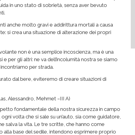
guida in uno stato di sobrietà, senza aver bevuto
ti.
i anche molto gravi e addirittura mortali a causa
: si crea una situazione di alterazione dei propri
volante non è una semplice incoscienza, ma è una
 e per gli altri: ne va dell’incolumità nostra se siamo
e incontriamo per strada.
rato dal bere, eviteremo di creare situazioni di
olas, Alessandro, Mehmet –III A)
aspetto fondamentale della nostra sicurezza in campo
a ogni volta che si sale su un’auto, sia come guidatore,
 salva la vita. Le tre scritte, che hanno come
io alla base del sedile, intendono esprimere proprio