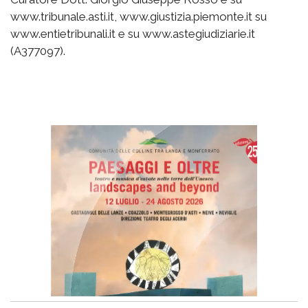
www.tribunale.asti.it, www.giustizia.piemonte.it su
www.entietribunali.it e su www.astegiudiziarie.it
(A377097).