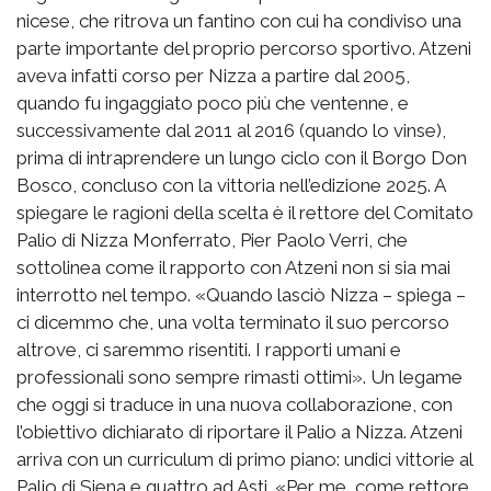
nicese, che ritrova un fantino con cui ha condiviso una
parte importante del proprio percorso sportivo. Atzeni
aveva infatti corso per Nizza a partire dal 2005,
quando fu ingaggiato poco più che ventenne, e
successivamente dal 2011 al 2016 (quando lo vinse),
prima di intraprendere un lungo ciclo con il Borgo Don
Bosco, concluso con la vittoria nell’edizione 2025. A
spiegare le ragioni della scelta è il rettore del Comitato
Palio di Nizza Monferrato, Pier Paolo Verri, che
sottolinea come il rapporto con Atzeni non si sia mai
interrotto nel tempo. «Quando lasciò Nizza – spiega –
ci dicemmo che, una volta terminato il suo percorso
altrove, ci saremmo risentiti. I rapporti umani e
professionali sono sempre rimasti ottimi». Un legame
che oggi si traduce in una nuova collaborazione, con
l’obiettivo dichiarato di riportare il Palio a Nizza. Atzeni
arriva con un curriculum di primo piano: undici vittorie al
Palio di Siena e quattro ad Asti. «Per me, come rettore,